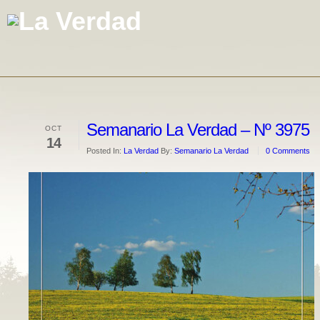
Semanario La Verdad – Nº 3975
OCT
14
Posted In:
La Verdad
By:
Semanario La Verdad
0 Comments