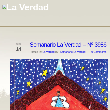
Semanario La Verdad – Nº 3986
DIC
14
Posted In:
La Verdad
By:
Semanario La Verdad
0 Comments