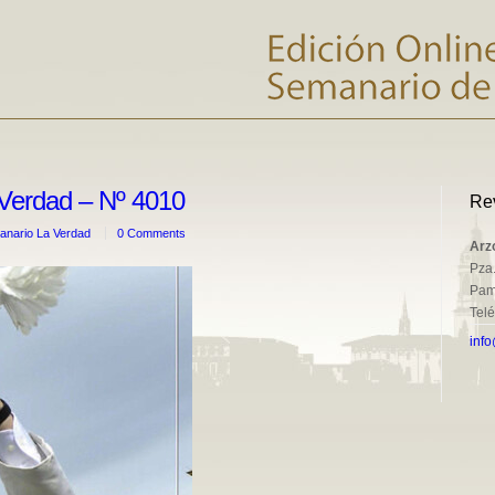
Verdad – Nº 4010
Re
nario La Verdad
0 Comments
Arz
Pza.
Pam
Tel
info