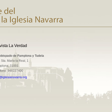
vista La Verdad
obispado de Pamplona y Tudela
 Sta. María la Real, 1
plona, 31001
éfono: 948227400
@iglesianavarra.org