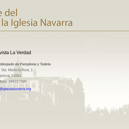
vista La Verdad
obispado de Pamplona y Tudela
 Sta. María la Real, 1
plona, 31001
éfono: 948227400
@iglesianavarra.org