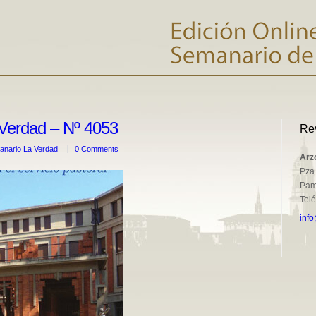
Verdad – Nº 4053
Re
nario La Verdad
0 Comments
Arz
Pza.
Pam
Tel
info