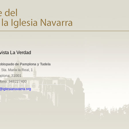
vista La Verdad
obispado de Pamplona y Tudela
 Sta. María la Real, 1
plona, 31001
éfono: 948227400
@iglesianavarra.org