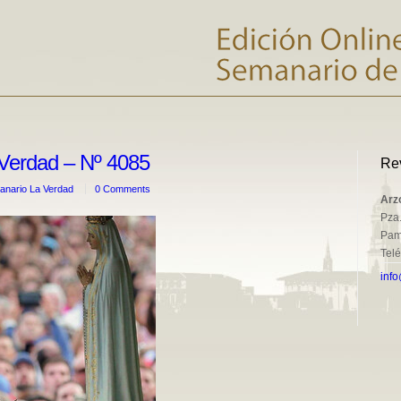
Verdad – Nº 4085
Re
nario La Verdad
0 Comments
Arz
Pza.
Pam
Tel
info