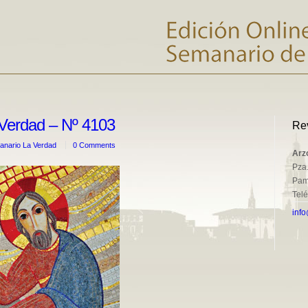
Verdad – Nº 4103
Re
nario La Verdad
0 Comments
Arz
Pza.
Pam
Tel
info