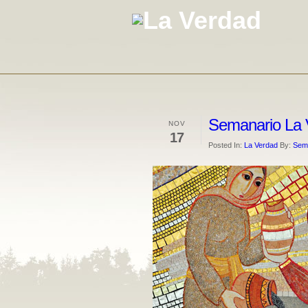
Semanario La 
NOV
17
Posted In:
La Verdad
By:
Sema