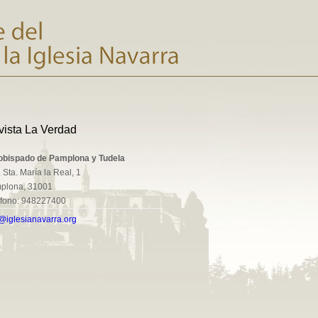
vista La Verdad
obispado de Pamplona y Tudela
 Sta. María la Real, 1
plona, 31001
éfono: 948227400
@iglesianavarra.org