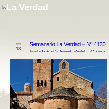
Semanario La Verdad – Nº 4130
JUN
18
Posted In:
La Verdad
By:
Semanario La Verdad
0 Comments