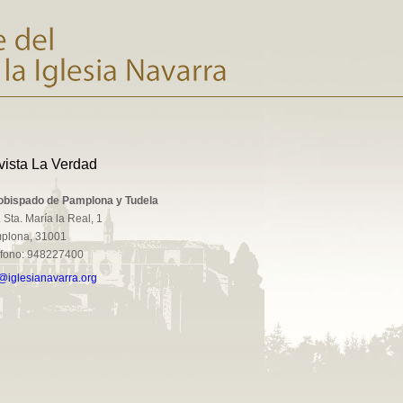
vista La Verdad
obispado de Pamplona y Tudela
 Sta. María la Real, 1
plona, 31001
éfono: 948227400
@iglesianavarra.org