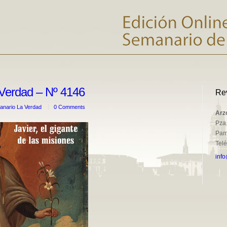
Verdad – Nº 4146
Re
nario La Verdad
0 Comments
Arz
Pza.
Pam
Tel
info