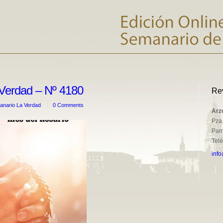
Verdad – Nº 4180
Re
nario La Verdad
0 Comments
Arz
Pza.
Pam
Tel
info