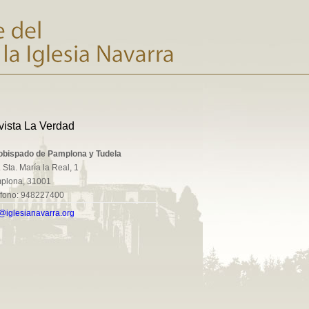
vista La Verdad
obispado de Pamplona y Tudela
 Sta. María la Real, 1
plona, 31001
éfono: 948227400
@iglesianavarra.org