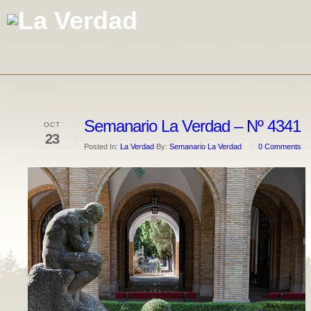
Semanario La Verdad – Nº 4341
OCT
23
Posted In:
La Verdad
By:
Semanario La Verdad
0 Comments