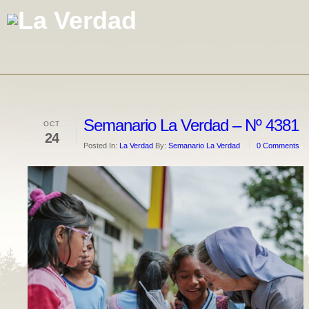
Semanario La Verdad – Nº 4381
OCT
24
Posted In:
La Verdad
By:
Semanario La Verdad
0 Comments