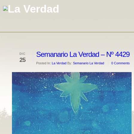
Semanario La Verdad – Nº 4429
DIC
25
Posted In:
La Verdad
By:
Semanario La Verdad
0 Comments